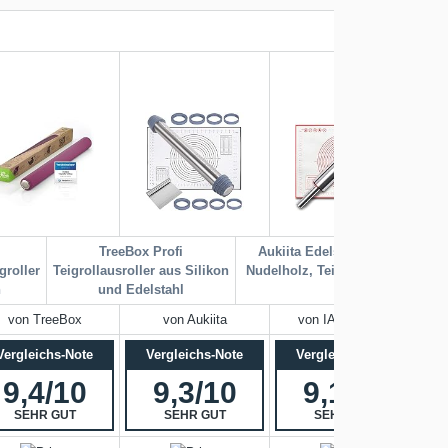
d
TreeBox Profi
Aukiita Edelstahl
Nudelho
groller
Teigrollausroller aus Silikon
Nudelholz, Teigroller
mit Bac
n
und Edelstahl
von TreeBox
von Aukiita
von IAGORYUE
Vergleichs-Note
Vergleichs-Note
Vergleichs-Note
9,4/10
9,3/10
9,1/10
SEHR GUT
SEHR GUT
SEHR GUT