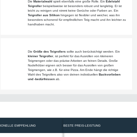
Die
Materialwahl
spielt ebenfalls eine große Rolle. Ein
Edelstahl
Teigroller
beispielsweise ist besonders robust und langlebig. Er ist
leicht zu reinigen und nimmt keine Gerüche oder Farben an. Ein
Teigroller aus Silikon
hingegen ist flexibler und weicher, was ihn
besonders schonend für empfindlichen Teig macht und ihn leichter zu
handhaben macht.
Die
Größe des Teigrollers
sollte auch berücksichtigt werden. Ein
kleiner Teigroller
, ist perfekt für das Ausrollen von kleineren
Teigmengen oder das präzise Arbeiten an feinen Details. Große
Nudelhölzer eignen sich besser für das Ausrollen von großen
Teigmengen, wie z.B. für eine Pizza. Am Ende hängt die richtige
Wahl des Teigrollers also von deinen individuellen
Backvorlieben
und -bedürfnissen
ab.
IONELLE EMPFEHLUNG
BESTE PREIS-LEISTUNG