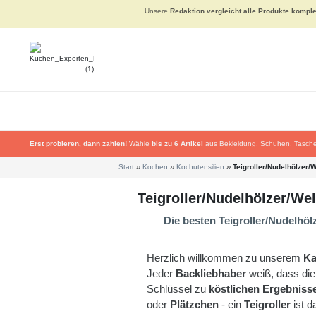
Unsere
Redaktion vergleicht alle Produkte komple
Erst probieren, dann zahlen!
Wähle
bis zu 6 Artikel
aus Bekleidung, Schuhen, Tasche
Start
››
Kochen
››
Kochutensilien
››
Teigroller/Nudelhölzer/W
Teigroller/Nudelhölzer/Wel
Die besten Teigroller/Nudelhöl
Herzlich willkommen zu unserem
Ka
Jeder
Backliebhaber
weiß, dass di
Schlüssel zu
köstlichen Ergebnis
oder
Plätzchen
- ein
Teigroller
ist 