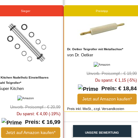
Sieger
Preistipp
Dr. Oetker Teigroller mit Metallachse*
von Dr. Oetker
Unverb. Preisempf.: € 19,99
 Kitchen Nudelholz Einstellbares
Du sparst: € 1,15 (-5%)
ahl Teigroller*
Preis: € 18,84
Super Kitchen
Jetzt auf Amazon kaufen*
Unverb. Preisempf.: € 20,99
Preis inkl. MwSt., zzgl. Versandkosten
Du sparst: € 4,00 (-19%)
Preis: € 16,99
Jetzt auf Amazon kaufen*
UNSERE BEWERTUNG