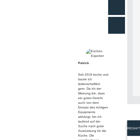
Patrick
Seit 2019 koche und
backe ich
leidenschaftlich
gern. Da ich der
Meinung bin, dass
ein gutes Gericht
auch von dem
Einsatz des richtigen
Equipments
abhängt, bin ich
laufend auf der
Suche nach guter
REDAKT
Ausrüsstung für die
Küche. Die