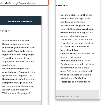
inkl. MwSt., zzgl. Versandkosten
SEHR GUT
Der
Dr. Oetker Teigroller
mit
Metallachse
ermöglicht ein
UNSERE BEWERTUNG
sanftes und einfaches
Ausrollen von
Teig aller Art
.
Hergestellt aus
hochwertigem
EHR GUT
Buchenholz
und ausgestattet
mit einer durchgängigen
Metallachse, ist dieser robuste
Entdecke das
luxuriöse
Teigroller der perfekte Begleiter
Backerlebnis
mit einem
für alle
Backabenteuer
. Er
hochwertigen, verstellbaren
bietet
langlebige
Edelstahl-Nudelholz
. Dieser
Unterstützung
und ist leicht zu
hygienische und langlebige
reinigen. Mit seinen
Teigroller
ermöglicht eine
Abmessungen
von 6,3 cm
anpassbare Funktionalität mit
Durchmesser und 44 cm Länge
praktischen
mit Griff bzw. 25 cm Länge
Messmarkierungen
und
ohne Griff ist er handlich und
abnehmbaren Ringen
für eine
vielseitig einsetzbar. Backen
gleichmäßige Teigdicke. Die
wird mit dem
Dr. Oetker
Reinigung
ist einfach und das
Teigroller
zum Vergnügen!
kompakte Design
sorgt für
platzsparende Aufbewahrung.
Backen wird mit diesem
Wellholz zum Vergnügen!
küchen-experten.com