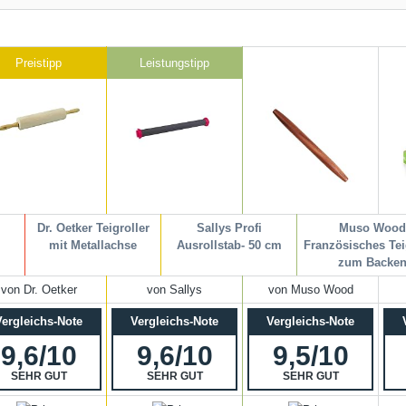
Preistipp
Leistungstipp
z
Dr. Oetker Teigroller
Sallys Profi
Muso Woo
mit Metallachse
Ausrollstab- 50 cm
Französisches Tei
zum Backe
von Dr. Oetker
von Sallys
von Muso Wood
Vergleichs-Note
Vergleichs-Note
Vergleichs-Note
9,6/10
9,6/10
9,5/10
SEHR GUT
SEHR GUT
SEHR GUT