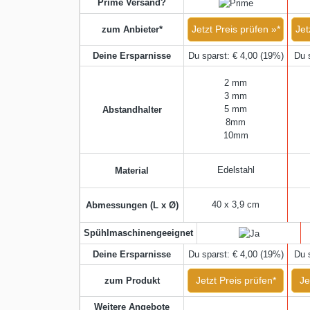
Prime Versand?
Jetzt Preis prüfen »*
Jet
zum Anbieter*
Deine Ersparnisse
Du sparst: € 4,00 (19%)
Du 
2 mm
3 mm
5 mm
Abstandhalter
8mm
10mm
Edelstahl
Material
40 x 3,9 cm
Abmessungen (L x Ø)
Spühlmaschinengeeignet
Deine Ersparnisse
Du sparst: € 4,00 (19%)
Du 
Jetzt Preis prüfen*
Je
zum Produkt
Weitere Angebote