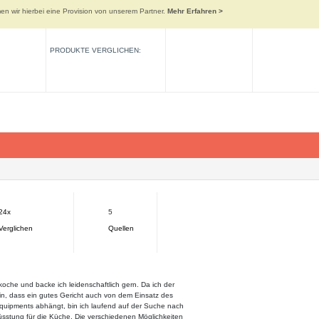
n wir hierbei eine Provision von unserem Partner.
Mehr Erfahren >
PRODUKTE VERGLICHEN:
24x
5
Verglichen
Quellen
koche und backe ich leidenschaftlich gern. Da ich der
n, dass ein gutes Gericht auch von dem Einsatz des
Equipments abhängt, bin ich laufend auf der Suche nach
üsstung für die Küche. Die verschiedenen Möglichkeiten