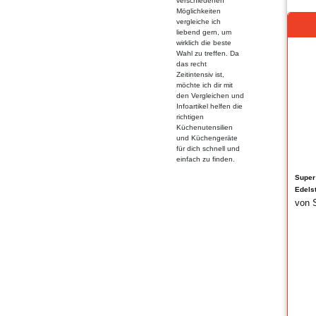
verschiedenen
Möglichkeiten
vergleiche ich
liebend gern, um
wirklich die beste
Wahl zu treffen. Da
das recht
Zeitintensiv ist,
möchte ich dir mit
den Vergleichen und
Infoartikel helfen die
richtigen
Küchenutensilien
und Küchengeräte
für dich schnell und
einfach zu finden.
Super
Edelst
von 