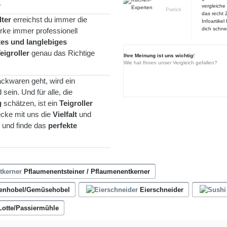
.
vergleiche 
Patrick
das recht Z
lter
erreichst du immer die
Infoartike
dich schne
rke immer professionell
es und langlebiges
eigroller
genau das Richtige
Ihre Meinung ist uns wichtig
!
Wie hat Ihnen unser Vergleich gefallen?
ackwaren geht, wird ein
sein. Und für alle, die
g
schätzen, ist ein
Teigroller
ecke mit uns die
Vielfalt
und
r und finde das
perfekte
Pflaumenentsteiner / Pflaumenentkerner
enhobel/Gemüsehobel
Eierschneider
 Lotte/Passiermühle