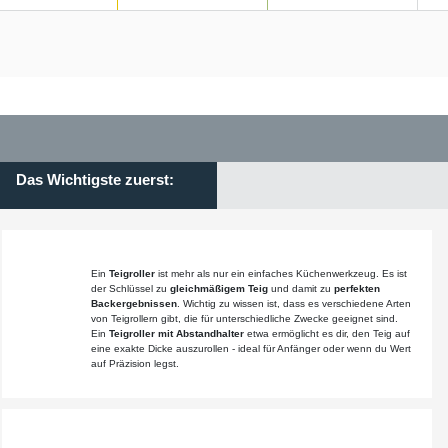
Das Wichtigste zuerst:
Ein
Teigroller
ist mehr als nur ein einfaches Küchenwerkzeug. Es ist
der Schlüssel zu
gleichmäßigem Teig
und damit zu
perfekten
Backergebnissen
. Wichtig zu wissen ist, dass es verschiedene Arten
von Teigrollern gibt, die für unterschiedliche Zwecke geeignet sind.
Ein
Teigroller mit Abstandhalter
etwa ermöglicht es dir, den Teig auf
eine exakte Dicke auszurollen - ideal für Anfänger oder wenn du Wert
auf Präzision legst.