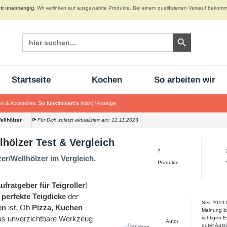
tt unabhängig.
Wir verlinken auf ausgewählte Produkte. Bei einem qualifizierten Verkauf bekomme
Search Button
Search
for:
Startseite
Kochen
So arbeiten wir
n & Accesoires.
So funktioniert´s
(klick)
*Anzeige
ellhölzer
⟳
Für Dich zuletzt aktualisiert am: 12.11.2023
lhölzer
Test & Vergleich
7
zer/Wellhölzer im Vergleich.
Produkte
ufratgeber für Teigroller
!
e
perfekte Teigdicke
der
Seit 2019 
sen
ist. Ob
Pizza, Kuchen
Meinung bi
das unverzichtbare Werkzeug
richtigen 
Autor
guter Ausr