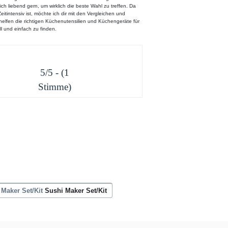
ich liebend gern, um wirklich die beste Wahl zu treffen. Da
eitintensiv ist, möchte ich dir mit den Vergleichen und
l helfen die richtigen Küchenutensilien und Küchengeräte für
ll und einfach zu finden.
5/5 - (1
Stimme)
Sushi Maker Set/Kit