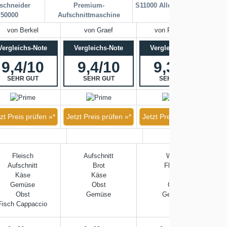
sschneider
Premium-
S11000 Allesschneider
Ele
50000
Aufschnittmaschine
von Berkel
von Graef
von FOHERE
Vergleichs-Note
Vergleichs-Note
Vergleichs-Note
9,4/10
9,4/10
9,3/10
SEHR GUT
SEHR GUT
SEHR GUT
zt Preis prüfen »*
Jetzt Preis prüfen »*
Jetzt Preis prüfen »*
Fleisch
Aufschnitt
Wurst
Aufschnitt
Brot
Fleisch
Käse
Käse
Brot
Gemüse
Obst
Obst
Obst
Gemüse
Gemüse
Fisch Cappaccio