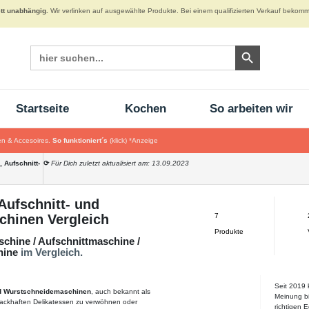
tt unabhängig.
Wir verlinken auf ausgewählte Produkte. Bei einem qualifizierten Verkauf bekomme
Search Button
Search
for:
Startseite
Kochen
So arbeiten wir
n & Accesoires.
So funktioniert´s
(klick)
*Anzeige
 Aufschnitt-
⟳
Für Dich zuletzt aktualisiert am: 13.09.2023
Aufschnitt- und
hinen Vergleich
7
Produkte
hine / Aufschnittmaschine /
hine
im Vergleich.
Seit 2019 
d Wurstschneidemaschinen
, auch bekannt als
Meinung bi
hmackhaften Delikatessen zu verwöhnen oder
richtigen 