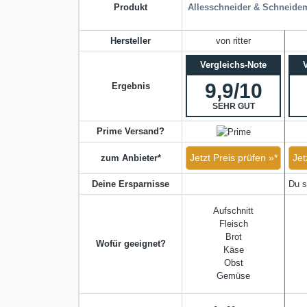
Produkt
Allesschneider & Schneide
Hersteller
von ritter
Vergleichs-Note
9,9/10
Ergebnis
SEHR GUT
Prime Versand?
Jetzt Preis prüfen »*
Jet
zum Anbieter*
Deine Ersparnisse
Du s
Aufschnitt
Fleisch
Brot
Wofür geeignet?
Käse
Obst
Gemüse