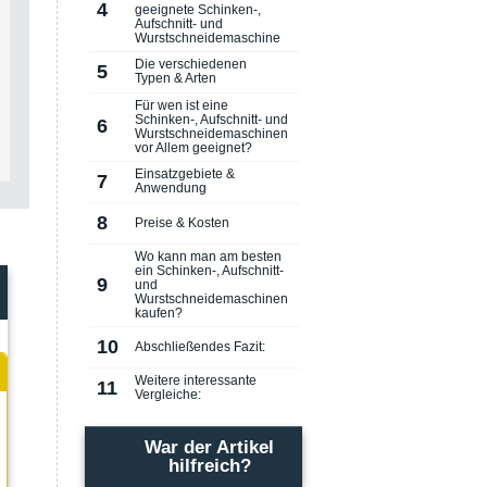
4
geeignete Schinken-,
Aufschnitt- und
Wurstschneidemaschine
Die verschiedenen
5
Typen & Arten
Für wen ist eine
Schinken-, Aufschnitt- und
6
Wurstschneidemaschinen
vor Allem geeignet?
Einsatzgebiete &
7
Anwendung
8
Preise & Kosten
Wo kann man am besten
ein Schinken-, Aufschnitt-
9
und
Wurstschneidemaschinen
kaufen?
10
Abschließendes Fazit:
Weitere interessante
11
Vergleiche:
War der Artikel
hilfreich?