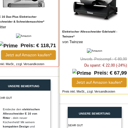
 E 16 Duo Plus Elektrischer
schneider & Schneidemaschine*
itter
Elektrischer Allesschneider Edelstahl -
Twinzee*
von Twinzee
Preis: € 118,71
Jetzt auf Amazon kaufen*
Unverb. Preisempf.: € 89,99
inkl. MwSt., zzgl. Versandkosten
Du sparst: € 22,00 (-24%)
Preis: € 67,99
Jetzt auf Amazon kaufen*
UNSERE BEWERTUNG
Preis inkl. MwSt., zzgl. Versandkosten
EHR GUT
Entdecke den
elektrischen
Allesschneider E 16 von
UNSERE BEWERTUNG
Ritter
- dein neuer
Küchenheld! Mit seinem
SEHR GUT
kompakten Design
und