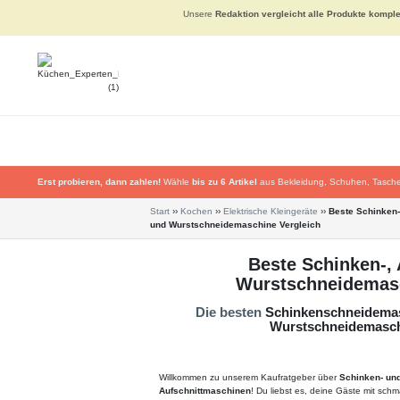
Unsere
Redaktion vergleicht alle Produkte komple
Erst probieren, dann zahlen!
Wähle
bis zu 6 Artikel
aus Bekleidung, Schuhen, Tasche
Start
››
Kochen
››
Elektrische Kleingeräte
››
Beste Schinken-,
und Wurstschneidemaschine Vergleich
Beste Schinken-, 
Wurstschneidemasc
Die besten
Schinkenschneidemasc
Wurstschneidemasc
Willkommen zu unserem Kaufratgeber über
Schinken- un
Aufschnittmaschinen
! Du liebst es, deine Gäste mit sc