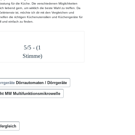
üsstung für die Küche. Die verschiedenen Möglichkeiten
ich liebend gern, um wirklich die beste Wahl zu treffen. Da
eitintensiv ist, möchte ich dir mit den Vergleichen und
l helfen die richtigen Küchenutensilien und Küchengeräte für
ll und einfach zu finden.
5/5 - (1
Stimme)
Dörrautomaten / Dörrgeräte
ht MW Multifunktionsmikrowelle
Vergleich