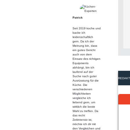
Patrick
Seit 2019 koche und
backe ich
leidenschaftlich
gern. Da ich der
Meinung bin, dass
ein gutes Gericht
auch von dem
Einsatz des richtigen
Equipments
abhängt, bin ich
laufend auf der
Suche nach guter
REDAKT
Ausrüsstung für die
Küche. Die
verschiedenen
Möglichkeiten
vergleiche ich
liebend gern, um
wirklich die beste
Wahl zu treffen. Da
das recht
Zeitintensiv ist,
möchte ich dir mit
den Vergleichen und