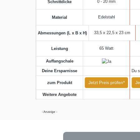
0 - 20 mm
Schnittdicke
Edelstahl
Material
33,5 x 22,5 x 23 cm
Abmessungen (L x B x H)
65 Watt
Leistung
Auffangschale
Deine Ersparnisse
Du s
Jetzt Preis prüfen*
Je
zum Produkt
Weitere Angebote
- Anzeige -