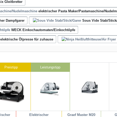
x Gleitbretter
elektrischer Pasta Maker/Pastamaschine/Nudel
cher Dampfgarer
Sous Vide Stab/Stick
WECK Einkochautomaten/Einkochtöpfe
elektrische Ölpresse für zuhause
Preistipp
Leistungstipp
rischer
Elektrischer
Graef Master M20