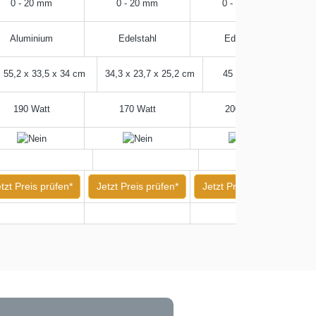
0 - 20 mm
0 - 20 mm
0 - 15 mm
Aluminium
Edelstahl
Edelstahl
55,2 x 33,5 x 34 cm
‎34,3 x 23,7 x 25,2 cm
45 x 25 x 25 cm
190 Watt
170 Watt
200 Watt
tzt Preis prüfen*
Jetzt Preis prüfen*
Jetzt Preis prüfen*