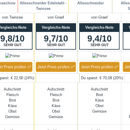
maschine
Allesschneider Edelstahl -
Allesschneider
Alle
Twinzee
S
von Twinzee
von Graef
von Graef
Vergleichs-Note
Vergleichs-Note
Vergleichs-Note
9,8/10
9,7/10
9,4/10
SEHR GUT
SEHR GUT
SEHR GUT
zt Preis prüfen »*
Jetzt Preis prüfen »*
Jetzt Preis prüfen »*
Jet
parst: € 22,00 (24%)
Du sparst: € 70,09 (20%)
Aufschnitt
Aufschnitt
Aufschnitt
Fleisch
Fleisch
Brot
Brot
Brot
Käse
Käse
Käse
Obst
Obst
Obst
Gemüse
Gemüse
Gemüse