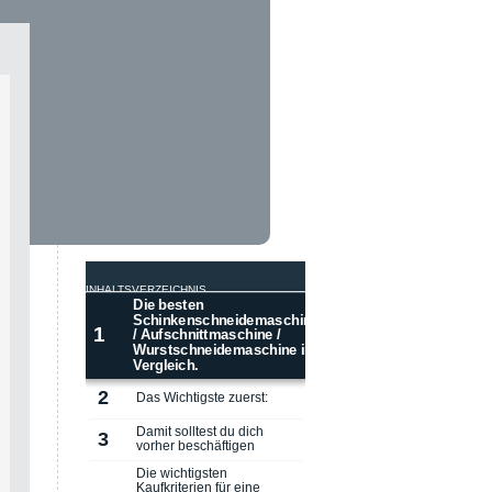
INHALTSVERZEICHNIS
Die besten
Schinkenschneidemaschine
1
/ Aufschnittmaschine /
Wurstschneidemaschine im
Vergleich.
2
Das Wichtigste zuerst:
Damit solltest du dich
3
vorher beschäftigen
Die wichtigsten
Kaufkriterien für eine