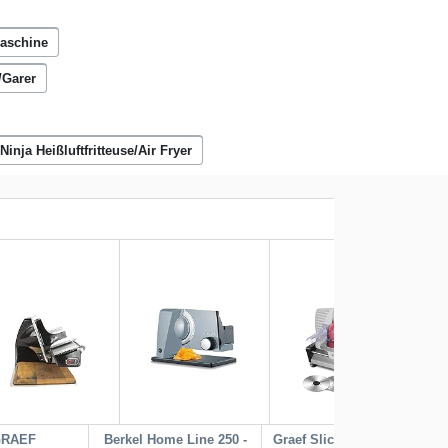
maschine
/Garer
Ninja Heißluftfritteuse/Air Fryer
GRAEF
Berkel Home Line 250 -
Graef Sliced Kitchen
Pro