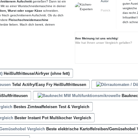
Autor
chnittenem Aufschnitt
genießen? Dann ist ein
guter Ausr
. Mit so einer Wurstschneidemaschine in deiner
vergleiche 
Patrick
ken, Wurst oder sogar Käse
schneiden.
das recht Z
 frisch geschnittenem Aufschnitt. Ob du dich
Infoartike
andere
Fleischschneidemaschine
dich schne
Geräte lieben. Mach dich bereit, deinen
Ihre Meinung ist uns wichtig
!
Wie hat Ihnen unser Vergleich gefallen?
Heißluftfritteuse/Airfryer (ohne fett)
Tefal Actifry/Easy Fry Heißluftfritteusen
ißluftfritteusen
Bauknec
Bestes Zimtwaffeleisen Test & Vergleich
Bester Instant Pot Multikocher Vergleich
Beste elektrische Kartoffelreiben/Gemüsehobel 