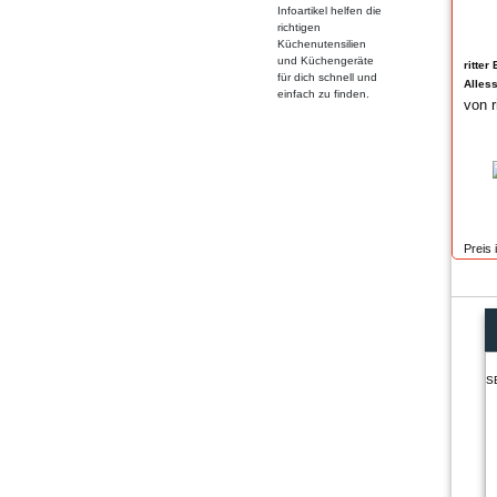
Infoartikel helfen die
richtigen
Küchenutensilien
und Küchengeräte
ritter
für dich schnell und
Alles
einfach zu finden.
von r
Preis 
S