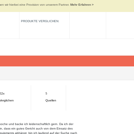
n wir hierbei eine Provision von unserem Partner.
Mehr Erfahren >
PRODUKTE VERGLICHEN:
22x
5
Verglichen
Quellen
koche und backe ich leidenschaftlich gern. Da ich der
n, dass ein gutes Gericht auch von dem Einsatz des
Equipments abhängt, bin ich laufend auf der Suche nach