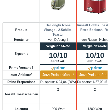
De'Longhi Icona
Russell Hobbs Toaster
Produkt
Vintage - 2-Schlitz-
Retro Edelstahl Rot
Toaster
Hersteller
von De'Longhi
von Russell Hobbs
Vergleichs-Note
Vergleichs-Note
10/10
10/10
Ergebnis
SEHR GUT
SEHR GUT
Prime Versand?
Jetzt Preis prüfen »*
Jetzt Preis prüfen »
zum Anbieter*
Deine Ersparnisse
Du sparst: € 24,04 (20%)
Du sparst: € 57,09 (51
2
2
Anzahl Toastscheiben
900 Watt
1300 Watt
Leistung