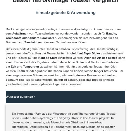
Bester retro/vintage Toaster Vergleich
Einsatzgebiete & Anwendung
Die Einsatzgebiete eines retro/vintage Toasters sind vielfältig. So können sie nicht nur
zum
Aufwärmen
von Toastscheiben verwendet werden, sondern auch für
Bagels,
Croissants oder andere Backwaren
. Zudem eignen sie sich hervorragend für das
Bräunen von
Sandwiches
oder zum Schmelzen von Käse.
Um einen perfekt gebräunten Toast zu erhalten, ist es wichtig, den Toaster richtig zu
verwenden. Hierfür sollten die Toastscheiben in
gleichmäßiger Dicke
geschnitten sein
und der Toaster auf die
richtige Stufe
eingestellt werden. Auch die
Art des Brotes
kann
einen Einfluss auf das Ergebnis haben, da sich die
Dicke und Textur
des Brotes auf
die
Zeit
und
Temperatur
auswirken können, die für das perfekte Toasten benötigt
werden.
Dickere
oder gröbere Brotsorten können beispielsweise
länger
brauchen, um
eine angemessene Bräune zu erreichen, während
dünnere
Brotsorten
schneller
gebräunt sind. Es ist daher wichtig, darauf zu achten, dass das Brot gleichmäßig
geschnitten wird, um ein optimales Ergebnis zu erzielen.
Wusstest du schon?
Ein interessanter Fakt aus der Wissenschaft zum Thema retro/vintage Toaster
ist die Studie "The Psychology of Everyday Objects: The toaster project". In
dieser wurde untersucht, wie Menschen mit Objekten in ihrem Alltag
interagieren. Dabei stellten die Forscher fest, dass das Design eines Toaster