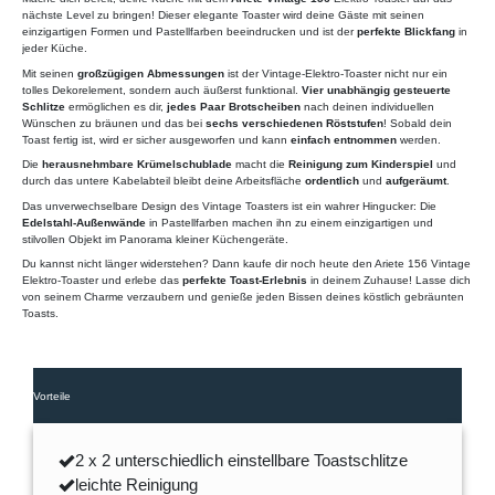
nächste Level zu bringen! Dieser elegante Toaster wird deine Gäste mit seinen
einzigartigen Formen und Pastellfarben beeindrucken und ist der
perfekte Blickfang
in
jeder Küche.
Mit seinen
großzügigen Abmessungen
ist der Vintage-Elektro-Toaster nicht nur ein
tolles Dekorelement, sondern auch äußerst funktional.
Vier unabhängig gesteuerte
Schlitze
ermöglichen es dir,
jedes Paar Brotscheiben
nach deinen individuellen
Wünschen zu bräunen und das bei
sechs verschiedenen Röststufen
! Sobald dein
Toast fertig ist, wird er sicher ausgeworfen und kann
einfach entnommen
werden.
Die
herausnehmbare Krümelschublade
macht die
Reinigung zum Kinderspiel
und
durch das untere Kabelabteil bleibt deine Arbeitsfläche
ordentlich
und
aufgeräumt
.
Das unverwechselbare Design des Vintage Toasters ist ein wahrer Hingucker: Die
Edelstahl-Außenwände
in Pastellfarben machen ihn zu einem einzigartigen und
stilvollen Objekt im Panorama kleiner Küchengeräte.
Du kannst nicht länger widerstehen? Dann kaufe dir noch heute den Ariete 156 Vintage
Elektro-Toaster und erlebe das
perfekte Toast-Erlebnis
in deinem Zuhause! Lasse dich
von seinem Charme verzaubern und genieße jeden Bissen deines köstlich gebräunten
Toasts.
Vorteile
2 x 2 unterschiedlich einstellbare Toastschlitze
leichte Reinigung