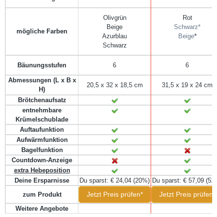
Olivgrün
Rot
Beige
Schwarz*
mögliche Farben
Azurblau
Beige
*
Schwarz
6
6
Bäunungsstufen
Abmessungen (L x B x
20,5 x 32 x 18,5 cm
31,5 x 19 x 24 cm
H)
Brötchenaufsatz
entnehmbare
Krümelschublade
Auftaufunktion
Aufwärmfunktion
Bagelfunktion
Countdown-Anzeige
extra Hebeposition
Deine Ersparnisse
Du sparst: € 24,04 (20%)
Du sparst: € 57,09 (51
Jetzt Preis prüfen*
Jetzt Preis prüfen*
zum Produkt
Weitere Angebote