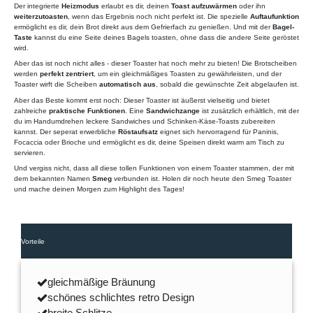
Der integrierte
Heizmodus
erlaubt es dir, deinen
Toast aufzuwärmen
oder ihn
weiterzutoasten
, wenn das Ergebnis noch nicht perfekt ist. Die spezielle
Auftaufunktion
ermöglicht es dir, dein Brot direkt aus dem Gefrierfach zu genießen. Und mit der
Bagel-
Taste
kannst du eine Seite deines Bagels toasten, ohne dass die andere Seite geröstet
wird.
Aber das ist noch nicht alles - dieser Toaster hat noch mehr zu bieten! Die Brotscheiben
werden
perfekt zentriert
, um ein gleichmäßiges Toasten zu gewährleisten, und der
Toaster wirft die Scheiben
automatisch aus
, sobald die gewünschte Zeit abgelaufen ist.
Aber das Beste kommt erst noch: Dieser Toaster ist äußerst vielseitig und bietet
zahlreiche
praktische Funktionen
. Eine
Sandwichzange
ist zusätzlich erhältlich, mit der
du im Handumdrehen leckere Sandwiches und Schinken-Käse-Toasts zubereiten
kannst. Der seperat erwerbliche
Röstaufsatz
eignet sich hervorragend für Paninis,
Focaccia oder Brioche und ermöglicht es dir, deine Speisen direkt warm am Tisch zu
servieren.
Und vergiss nicht, dass all diese tollen Funktionen von einem Toaster stammen, der mit
dem bekannten Namen
Smeg
verbunden ist. Holen dir noch heute den Smeg Toaster
und mache deinen Morgen zum Highlight des Tages!
Vorteile
gleichmäßige Bräunung
schönes schlichtes retro Design
breite Schlitze