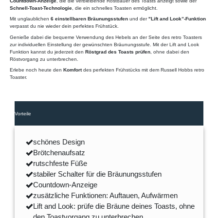
Countdown-Anzeige
, die die verbleibende Röstdauer des Toasts anzeigt sowie der
Schnell-Toast-Technologie
, die ein schnelles Toasten ermöglicht.
Mit unglaublichen
6 einstellbaren Bräunungsstufen
und der
"Lift and Look”-Funktion
verpasst du nie wieder dein perfektes Frühstück.
Genieße dabei die bequeme Verwendung des Hebels an der Seite des retro Toasters
zur individuellen Einstellung der gewünschten Bräunungsstufe. Mit der Lift and Look
Funktion kannst du jederzeit den
Röstgrad des Toasts prüfen
, ohne dabei den
Röstvorgang zu unterbrechen.
Erlebe noch heute den
Komfort
des perfekten Frühstücks mit dem Russell Hobbs retro
Toaster.
Vorteile
schönes Design
Brötchenaufsatz
rutschfeste Füße
stabiler Schalter für die Bräunungsstufen
Countdown-Anzeige
zusätzliche Funktionen: Auftauen, Aufwärmen
Lift and Look: prüfe die Bräune deines Toasts, ohne
den Toastvorgang zu unterbrechen