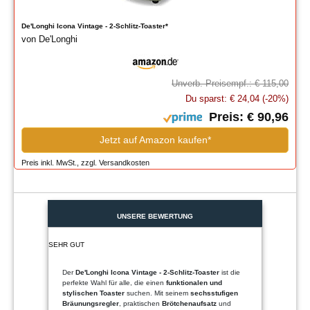
De'Longhi Icona Vintage - 2-Schlitz-Toaster*
von De'Longhi
Unverb. Preisempf.: € 115,00
Du sparst: € 24,04 (-20%)
Preis: € 90,96
Jetzt auf Amazon kaufen*
Preis inkl. MwSt., zzgl. Versandkosten
UNSERE BEWERTUNG
SEHR GUT
Der
De'Longhi Icona Vintage - 2-Schlitz-Toaster
ist die
perfekte Wahl für alle, die einen
funktionalen und
stylischen Toaster
suchen. Mit seinem
sechsstufigen
Bräunungsregler
, praktischen
Brötchenaufsatz
und