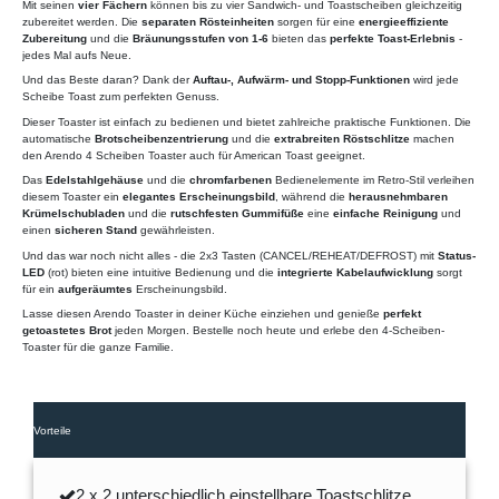
Mit seinen
vier Fächern
können bis zu vier Sandwich- und Toastscheiben gleichzeitig
zubereitet werden. Die
separaten Rösteinheiten
sorgen für eine
energieeffiziente
Zubereitung
und die
Bräunungsstufen von 1-6
bieten das
perfekte Toast-Erlebnis
-
jedes Mal aufs Neue.
Und das Beste daran? Dank der
Auftau-, Aufwärm- und Stopp-Funktionen
wird jede
Scheibe Toast zum perfekten Genuss.
Dieser Toaster ist einfach zu bedienen und bietet zahlreiche praktische Funktionen. Die
automatische
Brotscheibenzentrierung
und die
extrabreiten Röstschlitze
machen
den Arendo 4 Scheiben Toaster auch für American Toast geeignet.
Das
Edelstahlgehäuse
und die
chromfarbenen
Bedienelemente im Retro-Stil verleihen
diesem Toaster ein
elegantes Erscheinungsbild
, während die
herausnehmbaren
Krümelschubladen
und die
rutschfesten Gummifüße
eine
einfache Reinigung
und
einen
sicheren Stand
gewährleisten.
Und das war noch nicht alles - die 2x3 Tasten (CANCEL/REHEAT/DEFROST) mit
Status-
LED
(rot) bieten eine intuitive Bedienung und die
integrierte Kabelaufwicklung
sorgt
für ein
aufgeräumtes
Erscheinungsbild.
Lasse diesen Arendo Toaster in deiner Küche einziehen und genieße
perfekt
getoastetes Brot
jeden Morgen. Bestelle noch heute und erlebe den 4-Scheiben-
Toaster für die ganze Familie.
Vorteile
2 x 2 unterschiedlich einstellbare Toastschlitze