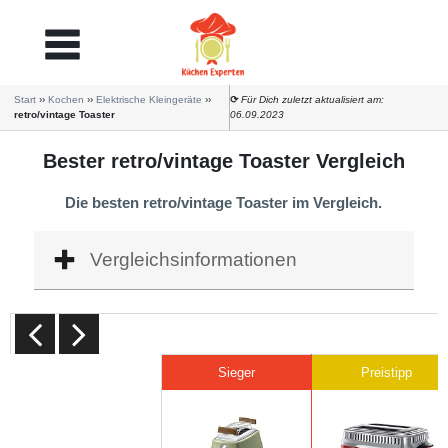
Start
››
Kochen
››
Elektrische Kleingeräte
››
⟳
Für Dich zuletzt aktualisiert am:
retro/vintage Toaster
06.09.2023
Bester retro/vintage Toaster Vergleich
Die besten retro/vintage Toaster im Vergleich.
Vergleichsinformationen
Sieger
Preistipp