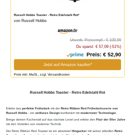
Russell Hobbs Toaster - Retro Edelstahl Rot*
von Russell Hobbs
Unverb. Preisempf.: € 109,99
Du sparst: € 57,09 (-51%)
Preis: € 52,90
Jetzt auf Amazon kaufen*
Preis inkl. MwSt., zzgl. Versandkosten
Russell Hobbs Toaster - Retro Edelstahl Rot
Erlebe das
perfekte Frühstück
mit der
Retro Ribbon Red Frühstücksserie von
Russell Hobbs
- ein
zeitloses Design
kombiniert mit
modernster Technologie
.
Bringe deinen Küchenstil auf das nächste Level und erlebe den
Flair der 50er Jahre
mit den Vorteilen von moderner Technik.
Der Retro Ribbon Red Toaster ist ein absoluter
Hingucker
mit seiner stilvollen
Retro