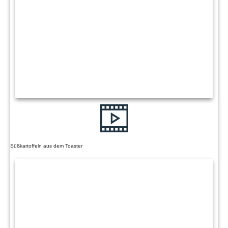
Mit dem Laden des Videos akzeptieren Sie die
Datenschutzerklärung von YouTube.
Mehr erfahren
Süßkartoffeln aus dem Toaster
Video laden
YouTube immer entsperren