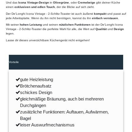
Und das
Icona Vintage-Design
in
Olivegrüne
, oder
Cremebeige
gibt deiner Küche
einen
exklusiven und edlen Touch
, der die Blicke auf sich zieht.
Der De'Longhi Icona Vintage - 2-Schlitz-Toaster ist auch äußerst
kompakt
und passt auf
jede Arbeitsplatte. Wenn du ihn nicht benötigen, kannst du ihn
einfach verstauen
.
Mit seiner
hohen Leistung
und seinen
nützlichen Funktionen
ist der De'Longhi Icona
Vintage - 2-Schlitz-Toaster die perfekte Wahl für alle, die Wert auf
Qualität
und
Design
legen.
Lasse dir dieses unverzichtbare Küchengerät nicht entgehen!
Vorteile
gute Heizleistung
Brötchenaufsatz
schickes Design
gleichmäßige Bräunung, auch bei mehreren
Durchgängen
zusätzliche Funktionen: Auftauen, Aufwärmen,
Bagel
leiser Auswurfmechanismus