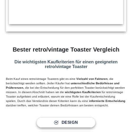
Mit dem Laden des Videos akzeptieren Sie die
Datenschutzerklärung von YouTube.
Bester retro/vintage Toaster Vergleich
Mehr erfahren
Video laden
Die wichtigsten Kaufkriterien für einen geeigneten
retro/vintage Toaster
YouTube immer entsperren
Beim Kauf eines retro/vintage Toasters gibt es eine
Vielzahl von Faktoren
, die
berücksichtigt werden sollten. Jeder Käufer hat
unterschiedliche Bedürfnisse und
Präferenzen
, die bei der Entscheidung für den perfekten Toaster berücksichtigt werden
müssen. In diesem Abschnitt haben wir die
wichtigsten Kaufkriterien
für retro/vintage
Toaster aufgelistet und erläutert, warum sie eine Rolle bei der Kaufentscheidung
spielen. Durch das Verständnis dieser Kriterien kann du eine
informierte Entscheidung
darüber treffen, welcher Toaster deinen Bedürfnissen am besten entspricht.
DESIGN