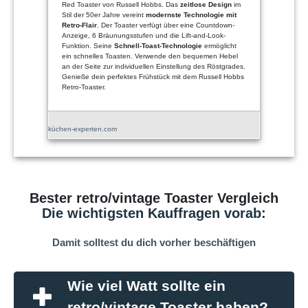
Red Toaster von Russell Hobbs. Das
zeitlose Design
im
Stil der 50er Jahre vereint
modernste Technologie mit
Retro-Flair
. Der Toaster verfügt über eine Countdown-
Anzeige, 6 Bräunungsstufen und die Lift-and-Look-
Funktion. Seine
Schnell-Toast-Technologie
ermöglicht
ein schnelles Toasten. Verwende den bequemen Hebel
an der Seite zur individuellen Einstellung des Röstgrades.
Genieße dein perfektes Frühstück mit dem Russell Hobbs
Retro-Toaster.
küchen-experten.com
Bester retro/vintage Toaster Vergleich
Die wichtigsten Kauffragen vorab:
Damit solltest du dich vorher beschäftigen
Wie viel Watt sollte ein
retro/vintage Toaster haben?