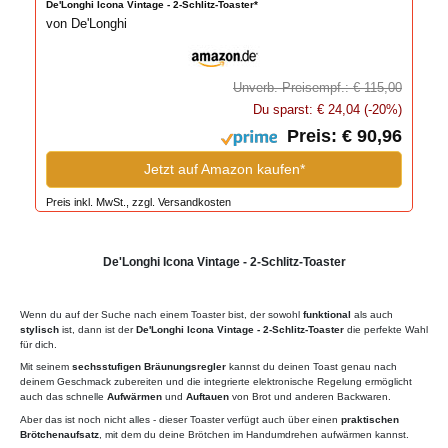
De'Longhi Icona Vintage - 2-Schlitz-Toaster*
von De'Longhi
Unverb. Preisempf.: € 115,00
Du sparst: € 24,04 (-20%)
Preis: € 90,96
Jetzt auf Amazon kaufen*
Preis inkl. MwSt., zzgl. Versandkosten
De'Longhi Icona Vintage - 2-Schlitz-Toaster
Wenn du auf der Suche nach einem Toaster bist, der sowohl
funktional
als auch
stylisch
ist, dann ist der
De'Longhi Icona Vintage - 2-Schlitz-Toaster
die perfekte Wahl
für dich.
Mit seinem
sechsstufigen Bräunungsregler
kannst du deinen Toast genau nach
deinem Geschmack zubereiten und die integrierte elektronische Regelung ermöglicht
auch das schnelle
Aufwärmen
und
Auftauen
von Brot und anderen Backwaren.
Aber das ist noch nicht alles - dieser Toaster verfügt auch über einen
praktischen
Brötchenaufsatz
, mit dem du deine Brötchen im Handumdrehen aufwärmen kannst.