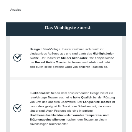
- Anzeige -
Das Wichtigste zuerst:
Design
: Retro/Vintage Toaster zeichnen sich durch ihr
einzigartiges Äußeres aus und sind damit das
Highlight jeder
Küche
. Der Toaster im
Stil der 50er Jahre
, wie beispielsweise
der
Russel Hobbs Toaster
, ist besonders beliebt und hebt
sich durch seine gewellte Optik von anderen Toastern ab.
Funktionalität
: Neben dem ansprechenden Design bietet ein
retro/vintage Toaster auch eine
hohe Qualität
bei der Röstung
von Brot und anderen Backwaren. Der
Langschlitz-Toaster
ist
besonders geeignet für Toast oder Scheibenbrot, die etwas
länger sind. Auch Features wie eine integrierte
Brötchenaufsatzfunktion
oder
variable Temperatur- und
Bräunungseinstellungen
machen den Toaster zu einem
zuverlässigen Küchenhelfer.