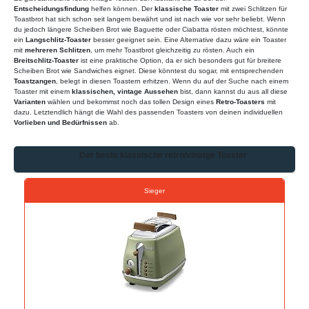
Entscheidungsfindung
helfen können. Der
klassische Toaster
mit zwei Schlitzen für
Toastbrot hat sich schon seit langem bewährt und ist nach wie vor sehr beliebt. Wenn
du jedoch längere Scheiben Brot wie Baguette oder Ciabatta rösten möchtest, könnte
ein
Langschlitz-Toaster
besser geeignet sein. Eine Alternative dazu wäre ein Toaster
mit
mehreren Schlitzen
, um mehr Toastbrot gleichzeitig zu rösten. Auch ein
Breitschlitz-Toaster
ist eine praktische Option, da er sich besonders gut für breitere
Scheiben Brot wie Sandwiches eignet. Diese könntest du sogar, mit entsprechenden
Toastzangen
, belegt in diesen Toastern erhitzen. Wenn du auf der Suche nach einem
Toaster mit einem
klassischen, vintage Aussehen
bist, dann kannst du aus all diese
Varianten
wählen und bekommst noch das tollen Design eines
Retro-Toasters
mit
dazu. Letztendlich hängt die Wahl des passenden Toasters von deinen individuellen
Vorlieben und Bedürfnissen
ab.
Der beste klassische retro/vinatge Toaster
Sieger