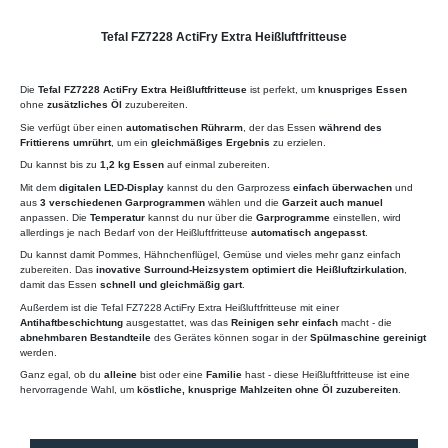
Tefal FZ7228 ActiFry Extra Heißluftfritteuse
Die
Tefal FZ7228 ActiFry Extra Heißluftfritteuse
ist perfekt, um
knuspriges Essen
ohne
zusätzliches Öl
zuzubereiten.
Sie verfügt über einen
automatischen Rührarm
, der das Essen
während des
Frittierens umrührt
, um ein
gleichmäßiges Ergebnis
zu erzielen.
Du kannst bis zu
1,2 kg Essen
auf einmal zubereiten.
Mit dem
digitalen LED-Display
kannst du den Garprozess
einfach überwachen
und
aus
3 verschiedenen Garprogrammen
wählen und die
Garzeit auch manuel
anpassen. Die
Temperatur
kannst du nur über die
Garprogramme
einstellen, wird
allerdings je nach Bedarf von der Heißluftfritteuse
automatisch angepasst
.
Du kannst damit Pommes, Hähnchenflügel, Gemüse und vieles mehr ganz einfach
zubereiten. Das
inovative Surround-Heizsystem optimiert die Heißluftzirkulation
,
damit das Essen
schnell und gleichmäßig gart
.
Außerdem ist die Tefal FZ7228 ActiFry Extra Heißluftfritteuse mit einer
Antihaftbeschichtung
ausgestattet, was das
Reinigen sehr einfach
macht - die
abnehmbaren Bestandteile
des Gerätes können sogar in der
Spülmaschine gereinigt
werden.
Ganz egal, ob du
alleine
bist oder eine
Familie
hast - diese Heißluftfritteuse ist eine
hervorragende Wahl, um
köstliche, knusprige Mahlzeiten ohne Öl zuzubereiten
.