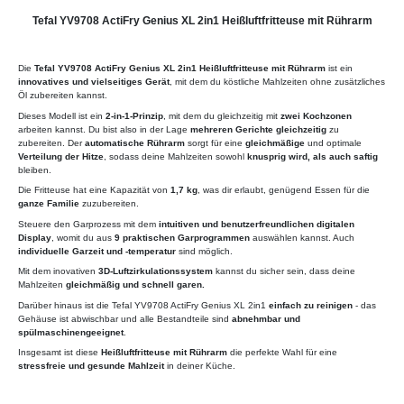
Tefal YV9708 ActiFry Genius XL 2in1 Heißluftfritteuse mit Rührarm
Die
Tefal YV9708 ActiFry Genius XL 2in1 Heißluftfritteuse mit Rührarm
ist ein
innovatives und vielseitiges Gerät
, mit dem du köstliche Mahlzeiten ohne zusätzliches
Öl zubereiten kannst.
Dieses Modell ist ein
2-in-1-Prinzip
, mit dem du gleichzeitig mit
zwei Kochzonen
arbeiten kannst. Du bist also in der Lage
mehreren Gerichte gleichzeitig
zu
zubereiten. Der
automatische Rührarm
sorgt für eine
gleichmäßige
und optimale
Verteilung der Hitze
, sodass deine Mahlzeiten sowohl
knusprig wird, als auch saftig
bleiben.
Die Fritteuse hat eine Kapazität von
1,7 kg
, was dir erlaubt, genügend Essen für die
ganze Familie
zuzubereiten.
Steuere den Garprozess mit dem
intuitiven und benutzerfreundlichen digitalen
Display
, womit du aus
9 praktischen Garprogrammen
auswählen kannst. Auch
individuelle Garzeit und -temperatur
sind möglich.
Mit dem inovativen
3D-Luftzirkulationssystem
kannst du sicher sein, dass deine
Mahlzeiten
gleichmäßig und schnell garen.
Darüber hinaus ist die Tefal YV9708 ActiFry Genius XL 2in1
einfach zu reinigen
- das
Gehäuse ist abwischbar und alle Bestandteile sind
abnehmbar und
spülmaschinengeeignet
.
Insgesamt ist diese
Heißluftfritteuse mit Rührarm
die perfekte Wahl für eine
stressfreie und gesunde Mahlzeit
in deiner Küche.