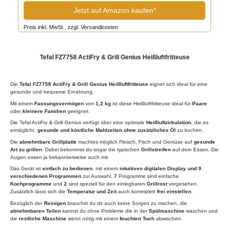
Jetzt auf Amazon kaufen*
Preis inkl. MwSt., zzgl. Versandkosten
Tefal FZ7758 ActiFry & Grill Genius Heißluftfritteuse
Die
Tefal FZ7758 ActiFry & Grill Genius Heißluftfritteuse
eignet sich ideal für eine
gesunde und bequeme Ernährung.
Mit einem
Fassungsvermögen
von
1,2 kg
ist diese Heißluftfritteuse ideal für
Paare
oder
kleinere Familien
geeignet.
Die Tefal ActiFry & Grill Genius verfügt über eine optimale
Heißluftzirkulation
, die es
ermöglicht,
gesunde und köstliche Mahlzeiten ohne zusätzliches Öl
zu kochen.
Die
abnehmbare Grillplatte
machtes möglich Fleisch, Fisch und Gemüse auf
gesunde
Art zu grillen
. Dabei bekommst du sogar die typischen
Grillstreifen
auf dein Essen. Die
Augen essen ja bekannterweise auch mit.
Das Gerät ist
einfach zu bedienen
, mit einem
intuitiven digitalen Display und 9
verschiedenen Programmen
zur Auswahl.
7
Programme sind einfache
Kochprogramme
und
2
sind speziell für den einlegbaren
Grillrost
vorgesehen.
Zusätzlich lässt sich die
Temperatur und Zeit
auch kommplett
frei einstellen
.
Bezüglich der
Reinigen
brauchst du dir auch keine Sorgen zu machen, die
abnehmbaren Teilen
kannst du ohne Probleme die in der
Spülmaschine
waschen und
die
restliche Maschine
wenn nötig mit einem
feuchten Tuch
abwischen.