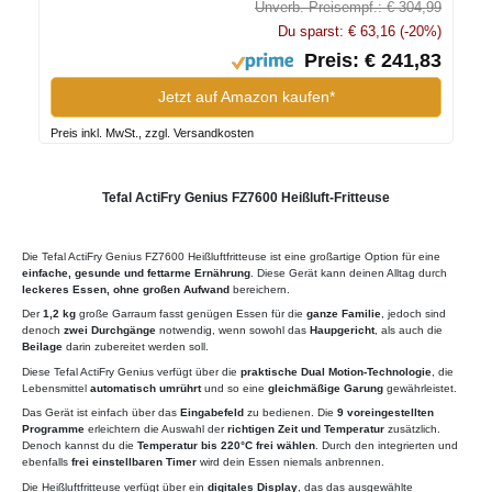
Unverb. Preisempf.: € 304,99
Du sparst: € 63,16 (-20%)
Preis: € 241,83
Jetzt auf Amazon kaufen*
Preis inkl. MwSt., zzgl. Versandkosten
Tefal ActiFry Genius FZ7600 Heißluft-Fritteuse
Die Tefal ActiFry Genius FZ7600 Heißluftfritteuse ist eine großartige Option für eine
einfache, gesunde und fettarme Ernährung
. Diese Gerät kann deinen Alltag durch
leckeres Essen, ohne großen Aufwand
bereichern.
Der
1,2 kg
große Garraum fasst genügen Essen für die
ganze Familie
, jedoch sind
denoch
zwei Durchgänge
notwendig, wenn sowohl das
Haupgericht
, als auch die
Beilage
darin zubereitet werden soll.
Diese Tefal ActiFry Genius verfügt über die
praktische Dual Motion-Technologie
, die
Lebensmittel
automatisch umrührt
und so eine
gleichmäßige Garung
gewährleistet.
Das Gerät ist einfach über das
Eingabefeld
zu bedienen. Die
9 voreingestellten
Programme
erleichtern die Auswahl der
richtigen Zeit und Temperatur
zusätzlich.
Denoch kannst du die
Temperatur bis 220°C frei wählen
. Durch den integrierten und
ebenfalls
frei einstellbaren Timer
wird dein Essen niemals anbrennen.
Die Heißluftfritteuse verfügt über ein
digitales Display
, das das ausgewählte