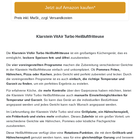
Jetzt auf Amazon kaufen*
Preis inkl. MwSt., zzgl. Versandkosten
Klarstein VitAir Turbo Heißluftfritteuse
Die
Klarstein VitAir Turbo Heißluftfritteuse
ist ein großartiges Küchengerät, das es
ermöglicht,
leckere Speisen fett- und ölfrei
zuzubereiten.
Die
vier voreingestellten Programme
machen die Zubereitung verschiedener Gerichte
in der Klarstein Heißluftfritteuse einfach und unkompliziert. Ob
Pommes Frites,
Hähnchen, Pizza oder Kuchen
, jedes Gericht wird perfekt zubereitet und lecker. Durch
die voreingestellten Programme ist es auch
einfach, die richtige Temperatur und
Garzeit zu finden
, um ein perfektes Ergebnis zu erzielen.
Für erfahrene Köche, die
mehr Kontrolle
über den Garprozess haben möchten, bietet
die Klarstein VitAir Turbo Heißluftfritteuse auch
manuelle Einstellmöglichkeiten für
Temperatur und Garzeit
. So kann das Gerät an die individuellen Bedürfnisse
angepasst werden und jedes Gericht kann nach Wunsch angepasst werden.
Im Lieferumfang der Klarstein VitAir Turbo sind eine
Grillplatte, ein Hähnchenspieß,
ein Frittierkorb und vieles mehr
enthalten. Dieses
Zubehör
ist ein großer Vorteil, um
verschiedene Gerichte wie Hähnchen, Pommes oder köstliche Fischgerichte
zuzubereiten.
Diese Heißluftfritteuse verfügt über eine
Rotations-Funktion
, die mit dem
Grillkorb und
Hähnchenspieß
genutzt werden kann, was für eine
gleichmäßige Garung
und bessere