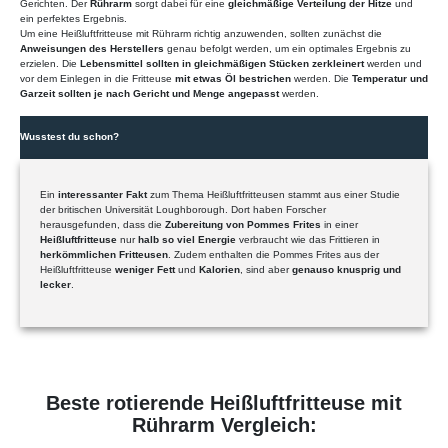
Gerichten. Der
Rührarm
sorgt dabei für eine
gleichmäßige Verteilung der Hitze
und
ein perfektes Ergebnis.
Um eine Heißluftfritteuse mit Rührarm richtig anzuwenden, sollten zunächst die
Anweisungen des Herstellers
genau befolgt werden, um ein optimales Ergebnis zu
erzielen. Die
Lebensmittel sollten in gleichmäßigen Stücken zerkleinert
werden und
vor dem Einlegen in die Fritteuse
mit etwas Öl bestrichen
werden. Die
Temperatur und
Garzeit sollten je nach Gericht und Menge angepasst
werden.
Wusstest du schon?
Ein
interessanter Fakt
zum Thema Heißluftfritteusen stammt aus einer Studie
der britischen Universität Loughborough. Dort haben Forscher
herausgefunden, dass die
Zubereitung von Pommes Frites
in einer
Heißluftfritteuse
nur
halb so viel Energie
verbraucht wie das Frittieren in
herkömmlichen Fritteusen
. Zudem enthalten die Pommes Frites aus der
Heißluftfritteuse
weniger Fett
und
Kalorien
, sind aber
genauso knusprig und
lecker
.
Beste rotierende Heißluftfritteuse mit
Rührarm Vergleich: