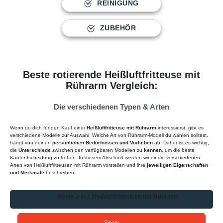
REINIGUNG
ZUBEHÖR
Beste rotierende Heißluftfritteuse mit
Rührarm Vergleich:
Die verschiedenen Typen & Arten
Wenn du dich für den Kauf einer
Heißluftfritteuse mit Rührarm
interessierst, gibt es
verschiedene Modelle zur Auswahl. Welche Art von Rührarm-Modell du wählen solltest,
hängt von deinen
persönlichen Bedürfnissen und Vorlieben
ab. Daher ist es wichtig,
die
Unterschiede
zwischen den verfügbaren Modellen zu
kennen
, um die beste
Kaufentscheidung zu treffen. In diesem Abschnitt werden wir dir die verschiedenen
Arten von Heißluftfritteusen mit Rührarm vorstellen und ihre
jeweiligen Eigenschaften
und Merkmale
beschreiben.
Beste 2 in 1 Heißluftfritteusen mit Rührarm
Sieger