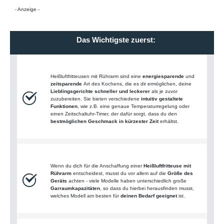
- Anzeige -
Das Wichtigste zuerst:
Heißluftfritteusen mit Rührarm sind eine
energiesparende
und
zeitsparende
Art des Kochens, die es dir ermöglichen, deine
Lieblingsgerichte schneller und leckerer
als je zuvor
zuzubereiten. Sie bieten verschiedene
intuitiv gestaltete
Funktionen
, wie z.B. eine genaue Temperaturregelung oder
einen Zeitschaltuhr-Timer, der dafür sorgt, dass du den
bestmöglichen Geschmack in kürzester Zeit
erhältst.
Wenn du dich für die Anschaffung einer
Heißluftfritteuse mit
Rührarm
entscheidest, musst du vor allem auf die
Größe des
Geräts
achten - viele Modelle haben unterschiedlich große
Garraumkapazitäten
, so dass du hierbei herausfinden musst,
welches Modell am besten für
deinen Bedarf geeignet
ist.