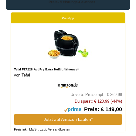
Preis- /Leistungs-Gewinner
Preistipp
Tefal FZ7228 ActiFry Extra Heißluftfritteuse*
von Tefal
Unverb. Preisempf.: € 269,99
Du sparst: € 120,99 (-44%)
Preis: € 149,00
Jetzt auf Amazon kaufen*
Preis inkl. MwSt., zzgl. Versandkosten