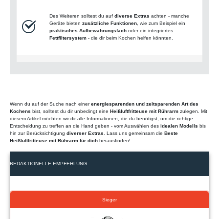
Des Weiteren solltest du auf
diverse Extras
achten - manche
Geräte bieten
zusätzliche Funktionen
, wie zum Beispiel ein
praktisches Aufbewahrungsfach
oder ein integriertes
Fettfiltersystem
- die dir beim Kochen helfen könnten.
Wenn du auf der Suche nach einer
energiesparenden und zeitsparenden Art des
Kochens
bist, solltest du dir unbedingt eine
Heißluftfritteuse mit Rührarm
zulegen. Mit
diesem Artikel möchten wir dir alle Informationen, die du benötigst, um die richtige
Entscheidung zu treffen an die Hand geben - vom Auswählen des
idealen Modells
bis
hin zur Berücksichtigung
diverser Extras
. Lass uns gemeinsam die
Beste
Heißluftfritteuse mit Rührarm für dich
herausfinden!
REDAKTIONELLE EMPFEHLUNG
Sieger