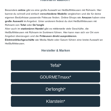
Besonders
online
gibt es eine große Auswahl an Heißluftfritteusen mit Rührarm. Hier
kannst du schnell und einfach
verschiedene Modelle
vergleichen und die für deine
eigenen Bedürfnisse passende Fritteuse finden. Online-Shops wie
Amazon
haben eine
große Auswahl
im Angebot. Unter anderem findest du dort Heißluftfritteusen mit
Rührarm von
Tefal
oder
De’longhi
Aber auch im
stationären Handel
gibt es mittlerweile viele Geschäfte, die
Heißluftfritteusen mit Rührarm im Sortiment führen. Hier kann man sich vor Ort vom
Angebot überzeugen und die
Fritteusen direkt ausprobieren
.
Elektronikfachgeschäfte
wie Media Markt oder Saturn führen eine breite Auswahl an
Heißluftfritteusen.
Hersteller & Marken
Tefal*
GOURMETmaxx*
De'longhi*
Klarstein*