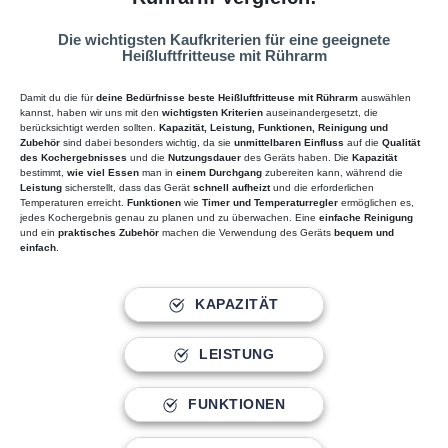
Video laden
Die wichtigsten Kaufkriterien für eine geeignete
YouTube immer entsperren
Heißluftfritteuse mit Rührarm
Damit du die für
deine Bedürfnisse beste Heißluftfritteuse mit Rührarm
auswählen
kannst, haben wir uns mit den
wichtigsten Kriterien
auseinandergesetzt, die
berücksichtigt werden sollten.
Kapazität, Leistung, Funktionen, Reinigung und
Zubehör
sind dabei besonders wichtig, da sie
unmittelbaren Einfluss
auf die
Qualität
des Kochergebnisses
und die
Nutzungsdauer
des Geräts haben. Die
Kapazität
bestimmt,
wie viel Essen
man in
einem Durchgang
zubereiten kann, während die
Leistung
sicherstellt, dass das Gerät
schnell aufheizt
und die erforderlichen
Temperaturen erreicht.
Funktionen
wie
Timer und Temperaturregler
ermöglichen es,
jedes Kochergebnis genau zu planen und zu überwachen. Eine
einfache Reinigung
und ein
praktisches Zubehör
machen die Verwendung des Geräts
bequem und
einfach
.
KAPAZITÄT
LEISTUNG
FUNKTIONEN