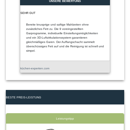
UNSERE BEWERTUNG
SEHR GUT
Bereite knusprige und saftige Mahlzeiten ohne
zusätzliches Fett zu. Die 9 voreingestellten
Garprogramme, individuelle Einstellungsmöglichkeiten
und ein 3D-Luftzirkulationssystem garantieren
gleichmäßiges Garen. Der Auffangschacht sammelt
überschüssiges Fett auf und die Reinigung ist schnell und
simpel.
küchen-experten.com
BESTE PREIS-LEISTUNG
Leistungstipp