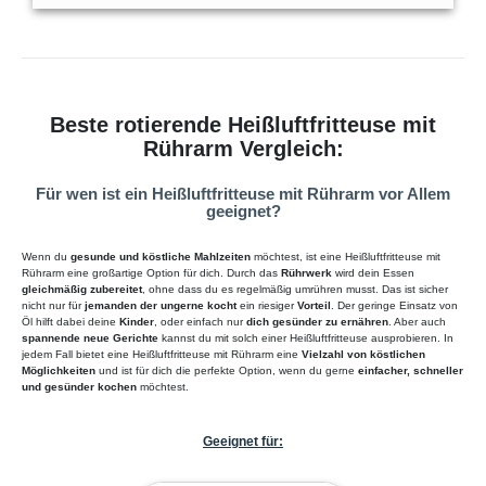
Beste rotierende Heißluftfritteuse mit
Rührarm Vergleich:
Für wen ist ein Heißluftfritteuse mit Rührarm vor Allem
geeignet?
Wenn du
gesunde und köstliche Mahlzeiten
möchtest, ist eine Heißluftfritteuse mit
Rührarm eine großartige Option für dich. Durch das
Rührwerk
wird dein Essen
gleichmäßig zubereitet
, ohne dass du es regelmäßig umrühren musst. Das ist sicher
nicht nur für
jemanden der ungerne kocht
ein riesiger
Vorteil
. Der geringe Einsatz von
Öl hilft dabei deine
Kinder
, oder einfach nur
dich gesünder zu ernähren
. Aber auch
spannende neue Gerichte
kannst du mit solch einer Heißluftfritteuse ausprobieren. In
jedem Fall bietet eine Heißluftfritteuse mit Rührarm eine
Vielzahl von köstlichen
Möglichkeiten
und ist für dich die perfekte Option, wenn du gerne
einfacher, schneller
und gesünder kochen
möchtest.
Geeignet für: