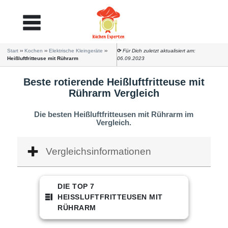
Start
››
Kochen
››
Elektrische Kleingeräte
››
⟳
Für Dich zuletzt aktualisiert am:
Heißluftfritteuse mit Rührarm
06.09.2023
Beste rotierende Heißluftfritteuse mit
Rührarm
Vergleich
Die besten Heißluftfritteusen mit Rührarm im
Vergleich.
Vergleichsinformationen
DIE TOP 7
HEISSLUFTFRITTEUSEN MIT R
ÜHRARM