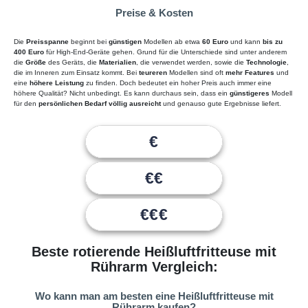
Preise & Kosten
Die
Preisspanne
beginnt bei
günstigen
Modellen ab etwa
60 Euro
und kann
bis zu
400 Euro
für High-End-Geräte gehen. Grund für die Unterschiede sind unter anderem
die
Größe
des Geräts, die
Materialien
, die verwendet werden, sowie die
Technologie
,
die im Inneren zum Einsatz kommt. Bei
teureren
Modellen sind oft
mehr Features
und
eine
höhere Leistung
zu finden. Doch bedeutet ein hoher Preis auch immer eine
höhere Qualität? Nicht unbedingt. Es kann durchaus sein, dass ein
günstigeres
Modell
für den
persönlichen Bedarf völlig ausreicht
und genauso gute Ergebnisse liefert.
€
€€
€€€
Beste rotierende Heißluftfritteuse mit
Rührarm Vergleich:
Wo kann man am besten eine Heißluftfritteuse mit
Rührarm kaufen?